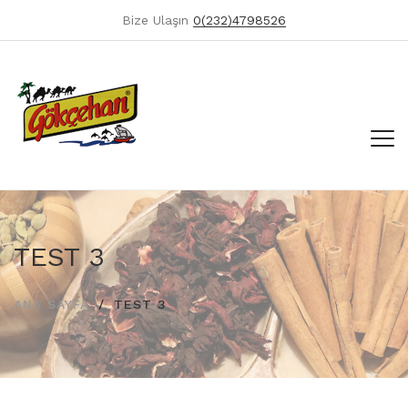
Bize Ulaşın
0(232)4798526
TEST 3
ANA SAYFA
TEST 3