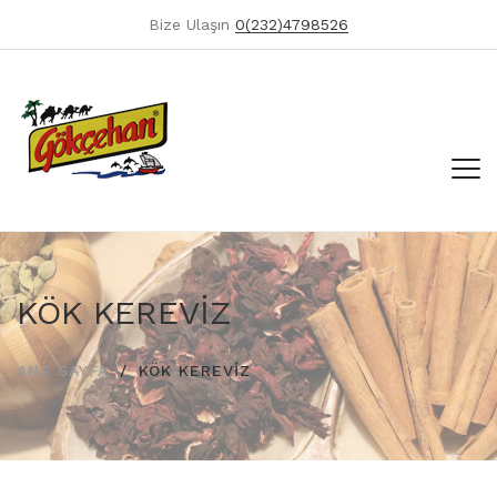
Bize Ulaşın
0(232)4798526
KÖK KEREVİZ
ANA SAYFA
KÖK KEREVİZ