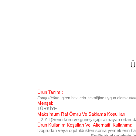
Ü
Ürün Tanımı:
Fungi türüne
giren bitkilerin tekniğine uygun olarak
ola
Menşei:
TÜRKİYE
Maksimum Raf Ömrü Ve Saklama Koşullları:
2 Yıl (Serin kuru ve güneş ışığı almayan ortamd
Ürün Kullanım Koşulları Ve Alternatif Kullanımı:
Doğrudan veya öğütüldükten sonra yemeklerin hazı
Endüstriyel ürünlerin ür