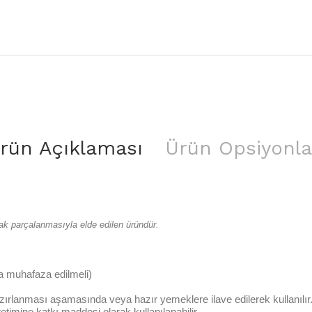
rün Açıklaması
Ürün Opsiyonla
rak parçalanmasıyla elde edilen üründür.
a muhafaza edilmeli)
rlanması aşamasında veya hazır yemeklere ilave edilerek kullanılır
etimine katkı maddesi olarak kullanılanabilir.