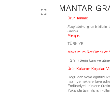
MANTAR GR
Ürün Tanımı:
Fungi türüne
giren bitkilerin
üründür.
Menşei:
TÜRKİYE
Maksimum Raf Ömrü Ve Sa
2 Yıl (Serin kuru ve gün
Ürün Kullanım Koşulları Ve
Doğrudan veya öğütüldükt
hazır yemeklere ilave ediler
Endüstriyel ürünlerin üreti
Yukarıda tanımlanan kullanı