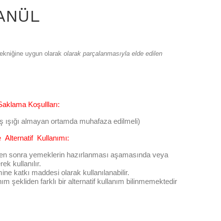
ANÜL
 tekniğine uygun olarak
olarak parçalanmasıyla elde edilen
klama Koşullları:
eş ışığı almayan ortamda muhafaza edilmeli)
 Alternatif Kullanımı:
en sonra yemeklerin hazırlanması aşamasında veya
ek kullanılır.
mine katkı maddesi olarak kullanılanabilir.
m şekliden farklı bir alternatif kullanım bilinmemektedir