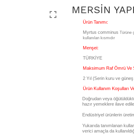
MERSİN YAP
Ürün Tanımı:
Myrtus comminus
Türüne g
kullanılan kısmıdır
Menşei:
TÜRKİYE
Maksimum Raf Ömrü Ve Sa
2 Yıl (Serin kuru ve güne
Ürün Kullanım Koşulları Ve
Doğrudan veya öğütüldükt
hazır yemeklere ilave ediler
Endüstriyel ürünlerin üretim
Yukarıda tanımlanan kullanı
verici amaçla da kullanıldığ