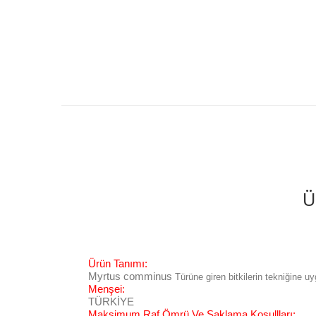
Ü
Ürün Tanımı:
Myrtus comminus
Türüne giren bitkilerin tekniğine u
Menşei:
TÜRKİYE
Maksimum Raf Ömrü Ve Saklama Koşullları: