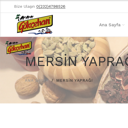
Bize Ulaşın
0(232)4798526
Ana Sayfa
MERSİN YAPRA
ANA SAYFA
MERSİN YAPRAĞI