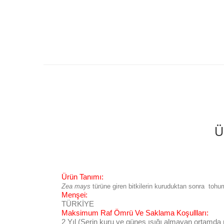
Ü
Ürün Tanımı:
Zea mays
türüne giren bitkilerin kuruduktan sonra tohum
Menşei:
TÜRKİYE
Maksimum Raf Ömrü Ve Saklama Koşullları:
2 Yıl (Serin kuru ve güneş ışığı almayan ortamda