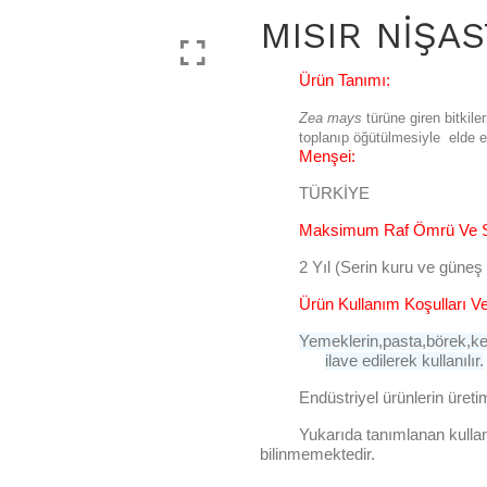
MISIR NİŞAS
Ürün Tanımı:
Zea mays
türüne giren bitkil
toplanıp öğütülmesiyle elde e
Menşei:
TÜRKİYE
Maksimum Raf Ömrü Ve Sa
2 Yıl (Serin kuru ve güne
Ürün Kullanım Koşulları Ve
Yemeklerin,pasta,börek,k
ilave edilerek kullanılır.
Endüstriyel ürünlerin üreti
Yukarıda tanımlanan kullanı
bilinmemektedir.