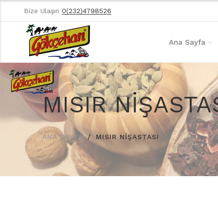
Bize Ulaşın
0(232)4798526
Ana Sayfa
MISIR NİŞASTA
ANA SAYFA
MISIR NİŞASTASI