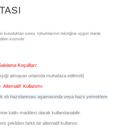
TASI
erin kuruduktan sonra tohumlarının tekniğine uygun olarak
dilen kısmıdır.
klama Koşullları:
ş ışığı almayan ortamda muhafaza edilmeli)
 Alternatif Kullanımı:
ek vb hazırlanması aşamasında veya hazır yemeklere
mine katkı maddesi olarak kullanılanabilir.
m şekliden farklı bir alternatif kullanım