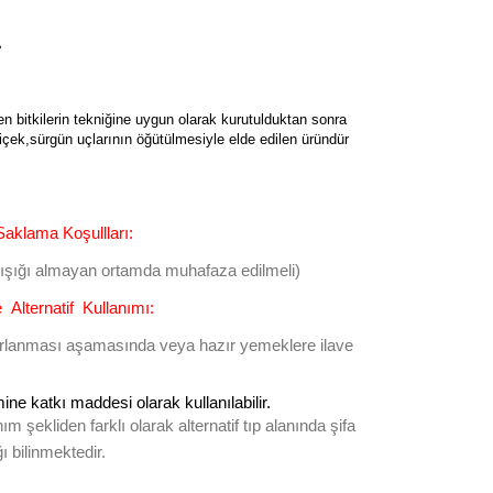
Z
en bitkilerin tekniğine uygun olarak kurutulduktan sonra
içek,sürgün uçlarının öğütülmesiyle elde edilen üründür
klama Koşullları:
ş ışığı almayan ortamda muhafaza edilmeli)
e
Alternatif
Kullanımı:
rlanması aşamasında veya hazır yemeklere ilave
ine katkı maddesi olarak kullanılabilir.
m şekliden farklı olarak alternatif tıp alanında şifa
ı bilinmektedir.