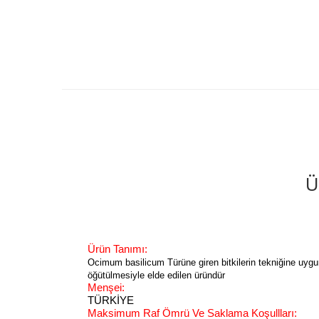
Ü
Ürün Tanımı:
Ocimum basilicum
Türüne giren bitkilerin tekniğine uyg
öğütülmesiyle elde edilen üründür
Menşei:
TÜRKİYE
Maksimum Raf Ömrü Ve Saklama Koşullları: