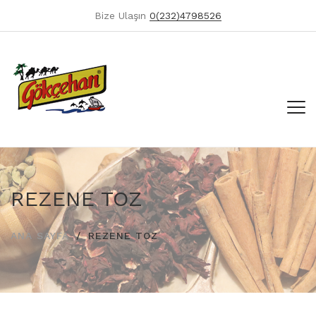
Bize Ulaşın
0(232)4798526
REZENE TOZ
ANA SAYFA
REZENE TOZ