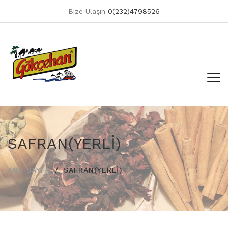
Bize Ulaşın
0(232)4798526
SAFRAN(YERLİ)
ANA SAYFA
SAFRAN(YERLİ)