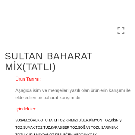
SULTAN BAHARAT
MİX(TATLI)
Ürün Tanımı:
Aşağıda isim ve menşeileri yazılı olan ürünlerin karışımı ile
elde edilen bir baharat karışımıdır
İçindekiler:
SUSAM,ÇÖREK OTU,TATLI TOZ KIRMIZI BİBER,KİMYON TOZ,KİŞNİŞ
TOZ,SUMAK TOZ,TUZ,KARABİBER TOZ,SOĞAN TOZU,SARIMSAK
TOZU,KURU MAYDANOZ,FESLEĞEN,MERCANKÖŞK