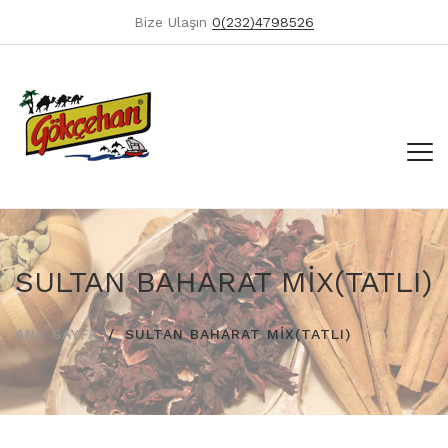
Bize Ulaşın
0(232)4798526
SULTAN BAHARAT MİX(TATLI)
ANA SAYFA
SULTAN BAHARAT MİX(TATLI)