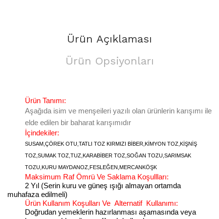
Ürün Açıklaması
Ürün Opsiyonları
Ürün Tanımı:
Aşağıda isim ve menşeileri yazılı olan ürünlerin karışımı ile
elde edilen bir baharat karışımıdır
İçindekiler:
SUSAM,ÇÖREK OTU,TATLI TOZ KIRMIZI BİBER,KİMYON TOZ,KİŞNİŞ
TOZ,SUMAK TOZ,TUZ,KARABİBER TOZ,SOĞAN TOZU,SARIMSAK
TOZU,KURU MAYDANOZ,FESLEĞEN,MERCANKÖŞK
Maksimum Raf Ömrü Ve Saklama Koşullları:
2 Yıl (Serin kuru ve güneş ışığı almayan ortamda
muhafaza edilmeli)
Ürün Kullanım Koşulları Ve
Alternatif
Kullanımı:
Doğrudan yemeklerin hazırlanması aşamasında veya