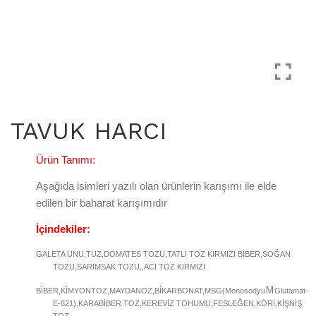
TAVUK HARCI
Ürün Tanımı:
Aşağıda isimleri yazılı olan ürünlerin karışımı ile elde
edilen bir baharat karışımıdır
İçindekiler:
GALETA UNU,TUZ,DOMATES TOZU,TATLI TOZ KIRMIZI BİBER,SOĞAN
TOZU,SARIMSAK TOZU,,ACI TOZ KIRMIZI
M
BİBER,KİMYONTOZ,MAYDANOZ,BİKARBONAT,MSG(Monosodyu
Glutamat-
E-
621),KARABİBER TOZ,KEREVİZ TOHUMU,FESLEĞEN,KÖRİ,KİŞNİŞ