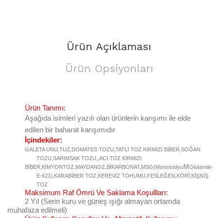
Ürün Açıklaması
Ürün Opsiyonları
Ürün Tanımı:
Aşağıda isimleri yazılı olan ürünlerin karışımı ile elde
edilen bir baharat karışımıdır
İçindekiler:
GALETA UNU,TUZ,DOMATES TOZU,TATLI TOZ KIRMIZI BİBER,SOĞAN
TOZU,SARIMSAK TOZU,,ACI TOZ KIRMIZI
M
BİBER,KİMYONTOZ,MAYDANOZ,BİKARBONAT,MSG(Monosodyu
Glutamat-
E-
621),KARABİBER TOZ,KEREVİZ TOHUMU,FESLEĞEN,KÖRİ,KİŞNİŞ
TOZ
Maksimum Raf Ömrü Ve Saklama Koşullları:
2 Yıl (Serin kuru ve güneş ışığı almayan ortamda
muhafaza edilmeli)