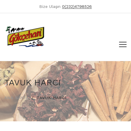
Bize Ulaşın
0(232)4798526
TAVUK HARCI
ANA SAYFA
TAVUK HARCI