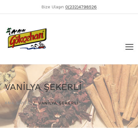
Bize Ulaşın
0(232)4798526
VANİLYA ŞEKERLİ
ANA SAYFA
VANİLYA ŞEKERLİ