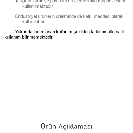
Tatlı,kek,kurabiye pasta vb.ürünlerde katkı maddesi olark
kullanılmaktadır.
Endüstriyel ürünlerin üretiminde de katkı maddesi olarak
kullanılabilir.
Yukarıda tanımlanan kullanım şekliden farklı bir alternatif
kullanım bilinmemektedir.
Ürün Açıklaması