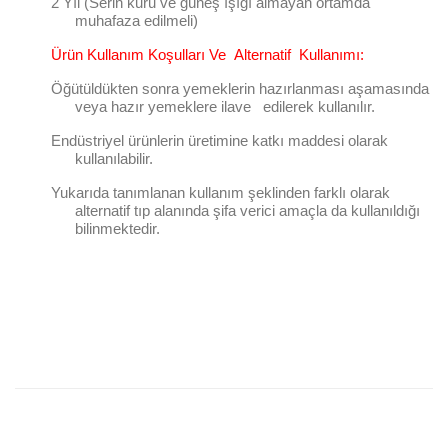
2 Yıl (Serin kuru ve güneş ışığı almayan ortamda
muhafaza edilmeli)
Ürün Kullanım Koşulları Ve
Alternatif
Kullanımı:
Öğütüldükten sonra yemeklerin hazırlanması aşamasında
veya hazır yemeklere ilave
edilerek kullanılır.
Endüstriyel ürünlerin üretimine katkı maddesi olarak
kullanılabilir.
Yukarıda tanımlanan kullanım şeklinden farklı olarak
alternatif tıp alanında şifa verici amaçla da kullanıldığı
bilinmektedir.