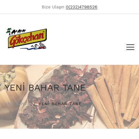
Bize Ulaşın
0(232)4798526
YENİ BAHAR TANE
ANA SAYFA
YENİ BAHAR TANE