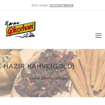
Bize Ulaşın
0(232)4798526
HAZIR KAHVE(GOLD)
ANA SAYFA
HAZIR KAHVE(GOLD)