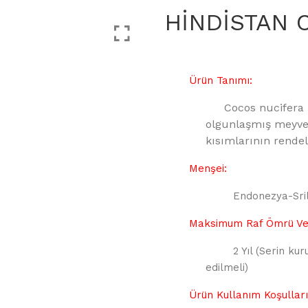
HİNDİSTAN C
Ürün Tanımı:
Cocos nucifera
olgunlaşmış meyvel
kısımlarının
rendel
Menşei:
Endonezya-Sri
Maksimum Raf Ömrü Ve 
2 Yıl (Serin k
edilmeli)
Ürün Kullanım Koşulları 