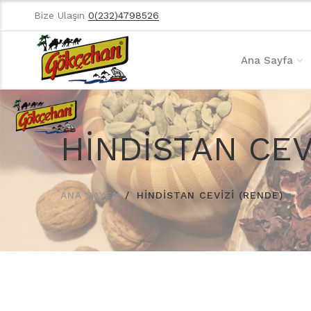
Bize Ulaşın
0(232)4798526
Ana Sayfa
HİNDİSTAN CEV
ANA SAYFA
HİNDİSTAN CEVİZİ (RENDE)