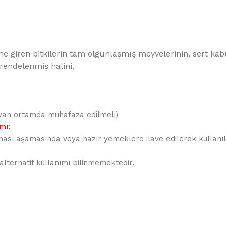
ne giren bitkilerin tam olgunlaşmış meyvelerinin, sert ka
rendelenmiş halini,
mayan ortamda muhafaza edilmeli)
mı:
sı aşamasında veya hazır yemeklere ilave edilerek kullanılır
alternatif kullanımı bilinmemektedir.