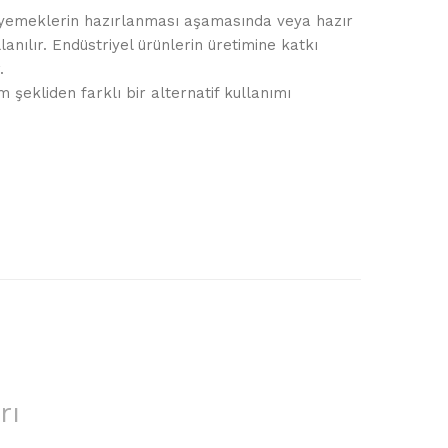
yemeklerin hazırlanması aşamasında veya hazır
anılır. Endüstriyel ürünlerin üretimine katkı
r.
 şekliden farklı bir alternatif kullanımı
rı