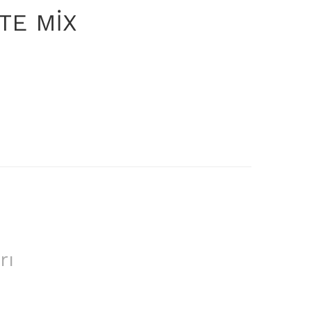
TE MİX
rı