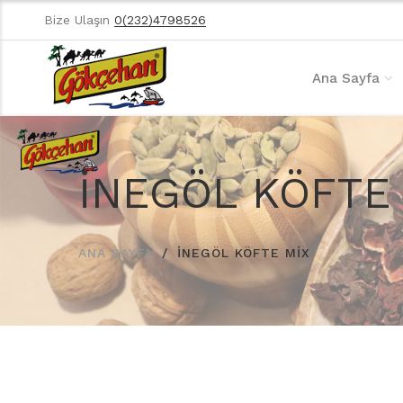
Bize Ulaşın
0(232)4798526
Ana Sayfa
İNEGÖL KÖFTE
ANA SAYFA
İNEGÖL KÖFTE MİX