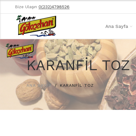
Bize Ulaşın
0(232)4798526
Ana Sayfa
KARANFİL TOZ
ANA SAYFA
KARANFİL TOZ